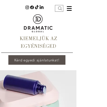
KIEMELJÜK AZ
EGYÉNISÉGED
Kérd egyedi ajánlatunkat!